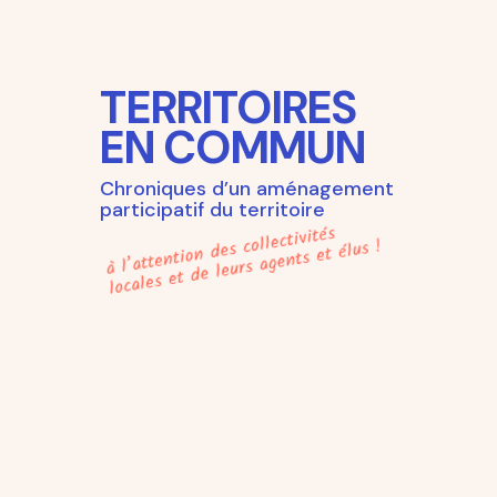
TERRITOIRES
EN COMMUN
Chroniques d’un aménagement
participatif du territoire
à l’attention des collectivités
locales et de leurs agents et élus !