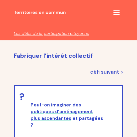
Les défis de la participation citoyenne
Fabriquer l’intérêt collectif
défi suivant >
?
Peut-on imaginer des
politiques d’aménagement
plus ascendantes
et partagées
?